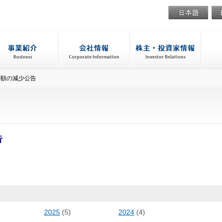
の額の減少公告
告
2025
(5)
2024
(4)