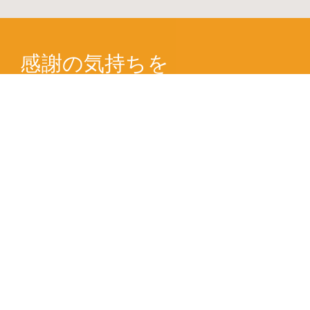
感謝の気持ちを
様々な商品に
ギフトソリューション事業
リテール事業
トレーディング事業
アセット・サービス事業
ラオックスは世界中の
価値あるものを見つけ出し
発信していきます。
私達の店舗やECサイトに置かれた商品の１つ1つがお客様と出会
い、
お客様の生活を彩る様々な物語を創造していくことを私達は