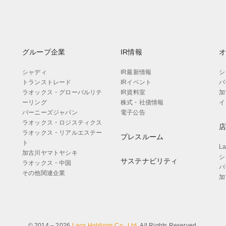
グループ企業
IR情報
シャディ
IR最新情報
シ
トランストレード
IRイベント
バ
ラオックス・グローバルリテ
IR資料室
加
ーリング
株式・社債情報
イ
バーニーズジャパン
電子公告
ラオックス・ロジスティクス
ラオックス・リアルエステー
プレスルーム
ト
L
加古川ヤマトヤシキ
シ
サステナビリティ
ラオックス・中国
バ
その他関連企業
加
© 2014 – 2026
Laox Holdings Co., Ltd.
All Rights Reserved.