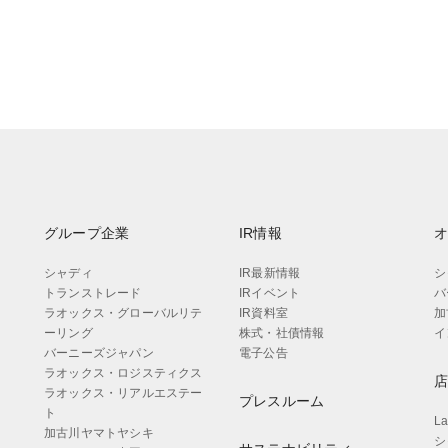
グループ企業
IR情報
シャディ
IR最新情報
シ
トランストレード
IRイベント
バ
ラオックス・グローバルリテ
IR資料室
加
ーリング
株式・社債情報
イ
バーニーズジャパン
電子公告
ラオックス・ロジスティクス
ラオックス・リアルエステー
プレスルーム
ト
L
加古川ヤマトヤシキ
シ