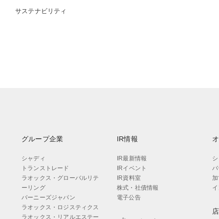
サステナビリティ
グループ企業
IR情報
シャディ
IR最新情報
シ
トランストレード
IRイベント
バ
ラオックス・グローバルリテ
IR資料室
加
ーリング
株式・社債情報
イ
バーニーズジャパン
電子公告
ラオックス・ロジスティクス
ラオックス・リアルエステー