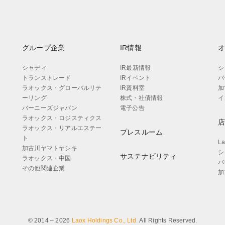
グループ企業
IR情報
シャディ
IR最新情報
シ
トランストレード
IRイベント
バ
ラオックス・グローバルリテ
IR資料室
加
ーリング
株式・社債情報
イ
バーニーズジャパン
電子公告
ラオックス・ロジスティクス
ラオックス・リアルエステー
プレスルーム
ト
L
加古川ヤマトヤシキ
シ
サステナビリティ
ラオックス・中国
バ
その他関連企業
加
© 2014 – 2026
Laox Holdings Co., Ltd.
All Rights Reserved.