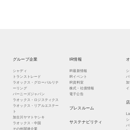
グループ企業
IR情報
シャディ
IR最新情報
シ
トランストレード
IRイベント
バ
ラオックス・グローバルリテ
IR資料室
加
ーリング
株式・社債情報
イ
バーニーズジャパン
電子公告
ラオックス・ロジスティクス
ラオックス・リアルエステー
プレスルーム
ト
L
加古川ヤマトヤシキ
シ
サステナビリティ
ラオックス・中国
バ
その他関連企業