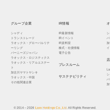
グループ企業
IR情報
シャディ
IR最新情報
シ
トランストレード
IRイベント
バ
ラオックス・グローバルリテ
IR資料室
加
ーリング
株式・社債情報
イ
バーニーズジャパン
電子公告
ラオックス・ロジスティクス
ラオックス・リアルエステー
プレスルーム
ト
L
加古川ヤマトヤシキ
シ
サステナビリティ
ラオックス・中国
バ
その他関連企業
加
© 2014 – 2026
Laox Holdings Co., Ltd.
All Rights Reserved.