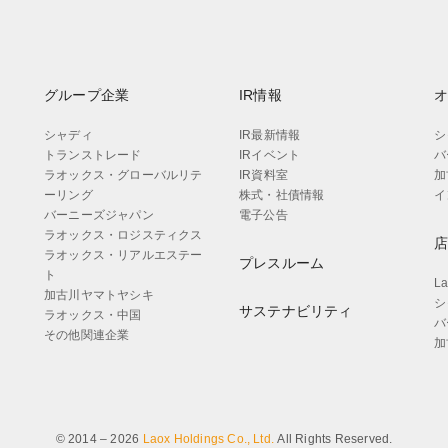
グループ企業
IR情報
シャディ
IR最新情報
シ
トランストレード
IRイベント
バ
ラオックス・グローバルリテ
IR資料室
加
ーリング
株式・社債情報
イ
バーニーズジャパン
電子公告
ラオックス・ロジスティクス
ラオックス・リアルエステー
プレスルーム
ト
L
加古川ヤマトヤシキ
シ
サステナビリティ
ラオックス・中国
バ
その他関連企業
加
© 2014 – 2026
Laox Holdings Co., Ltd.
All Rights Reserved.