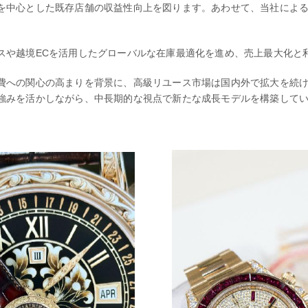
を中心とした既存店舗の収益性向上を図ります。あわせて、当社によ
スや越境ECを活用したグローバルな在庫最適化を進め、売上最大化と
費への関心の高まりを背景に、高級リユース市場は国内外で拡大を続
強みを活かしながら、中長期的な視点で新たな成長モデルを構築して