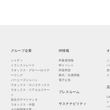
グループ企業
IR情報
シャディ
IR最新情報
シ
トランストレード
IRイベント
バ
ラオックス・グローバルリテ
IR資料室
加
ーリング
株式・社債情報
イ
バーニーズジャパン
電子公告
ラオックス・ロジスティクス
ラオックス・リアルエステー
プレスルーム
ト
L
加古川ヤマトヤシキ
シ
サステナビリティ
ラオックス・中国
バ
その他関連企業