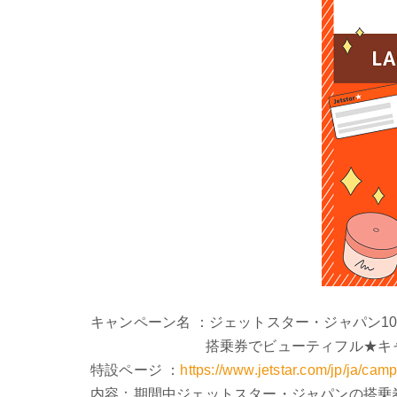
キャンペーン名 ：ジェットスター・ジャパン10周年
搭乗券でビューティフル★キャ
特設ページ ：
https://www.jetstar.com/jp/ja/c
内容：期間中ジェットスター・ジャパンの搭乗券を