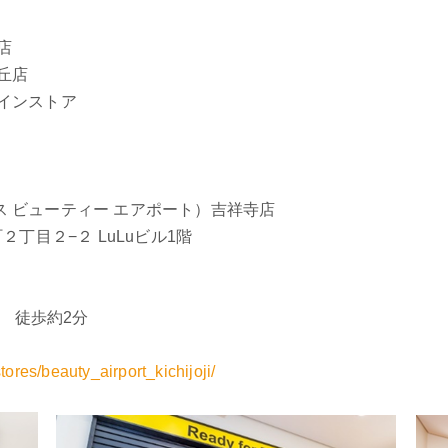
）
寺店
丘店
ンラインストア
ックス ビューティー エアポート）吉祥寺店
２丁目２−２ LuLuビル1階
 徒歩約2分
stores/beauty_airport_kichijoji/