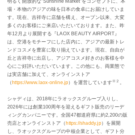
明るく開放的な”Sunshine Market”をコンセプトに、本
場・本物のアジアの味を日本の食卓にお届けしていま
す。現在、吉祥寺に店舗を構え、オープン以来、大変
多くのお客様にご来店いただいております。また、昨
年12月より展開する『LAOX BEAUTY AIRPORT』
は、空港をモチーフにした店内に、アジアの最新トレ
ンドコスメを豊富に取り揃えています。現在、自由が
丘と吉祥寺に出店し、アジアコスメ好きのお客様を中
心にご好評いただいています。この他にも、両業態で
は実店舗に加えて、オンラインストア
※２
（
https://www.laox-online.jp
）を運営しています
。
シャディは、2018年にラオックスグループ入りし、
2026年には創業100周年を迎えるギフト販売のリーデ
ィングカンパニーです。全国47都道府県に約2,200の販
売店とオンラインストア（
https://shaddy.jp
）を展開
し、ラオックスグループの中核企業として、ギフト分