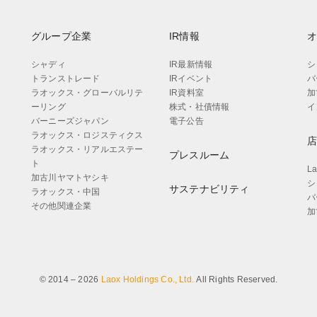
グループ企業
IR情報
シャディ
IR最新情報
シ
トランストレード
IRイベント
バ
ラオックス・グローバルリテ
IR資料室
加
ーリング
株式・社債情報
イ
バーニーズジャパン
電子公告
ラオックス・ロジスティクス
ラオックス・リアルエステー
プレスルーム
ト
L
加古川ヤマトヤシキ
シ
サステナビリティ
ラオックス・中国
バ
その他関連企業
加
© 2014 – 2026
Laox Holdings Co., Ltd.
All Rights Reserved.