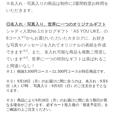
※名入れ・写真入りの商品は制作に2週間程度お時間を
いただきます。
◎名入れ・写真入り、世界に一つのオリジナルギフト
シャディ人気No.1カタログギフト「AS YOU LIKE」の
※1
8コース
からお選びいただいたカタログに、お好き
な写真やメッセージを入れてオリジナルの表紙を作成
※2
できます
。また、名入れ可能な商品も複数ご用意し
※3
ています
。世界に一つの特別なギフトは喜ばれるこ
と間違いなし！
※１）税抜3,300円コース～11,300円コースが対応商品です。
※２）9月18日（月）のお届けに間に合うのは、名入れ：9月5
日（火）17時 、写真入り：9月3日（日）のご注文分までとな
ります。
※３）商品により9月18日（月）のお届けに間に合う期日が異
なる場合がございます。必ずカート投入後の「発送予定日」を
ご確認の上ご注文ください。