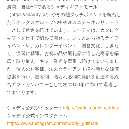
展開、自社ECであるシャディギフトモール
（https://shaddy.jp/）やその他タッチポイントを統合し
たラオックスグループの中核オムニチャネルリテーラ
ーとして躍進を続けています。シャディは、カタログ
ギフトを日本で初めて開発し、ありとあらゆるライフ
イベントや、カレンダーイベント、贈答文化、しきた
り、慣習に精通。お祝い品や返礼品に適した商品を幅
広く取り揃え、ギフト業界を牽引し続けてまいりまし
た。個人のお客様、法人クライアント様へ新たな価値
提案を行い、贈る側、贈られる側の笑顔を創造する総
合ギフトカンパニーとして次の100年に向けて邁進し
てまいります。
シャディ公式ツイッター：
https://twitter.com/shaddyjp
シャディ公式インスタグラム：
https://www.instagram.com/shaddy_giftmall/