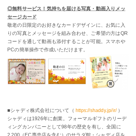
◎無料サービス！気持ちを届ける写真・動画入りメッ
セージカード
敬老の日限定のお好きなカードデザインに、お気に入
りの写真とメッセージを組み合わせ、ご希望の方はQR
コードを通して動画も添付することが可能。スマホや
PCの簡単操作で作成いただけます。
■シャディ株式会社について（
https://shaddy.jp/ir/
）
シャディは1926年に創業。フォーマルギフトのリーデ
ィングカンパニーとして98年の歴史を有し、全国に
2,200（EC専売店を含む）のサラダ館・シャディ店を