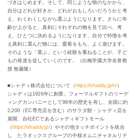
づきはじめます。そして、同じような物のなかから、
自分はどれが好きか、どれがおもしろいだろうかと考
え、わくわくしながら選ぶようになります。さらに年
齢が上がると、真剣にそれぞれの物を見て比べ、考
え、ひとつに決めるようになります。自分で特徴を考
え真剣に選んだ物には、愛着をもち、よく遊びます。
そのような「選ぶ」という経験を重ねることが、子ど
もの発達を促していくのです。（白梅学園大学名誉教
授 無藤隆）
■シャディ株式会社について（
https://shaddy.jp/ir/
）
シャディは1926年に創業。フォーマルギフトのリーデ
ィングカンパニーとして98年の歴史を有し、全国に約
2,200（EC専売店を含む）のサラダ館・シャディ店を
展開、自社ECであるシャディギフトモール
（
https://shaddy.jp/
）やその他タッチポイントを統合
し たラオックスグループの中核オムニチャネルリテ