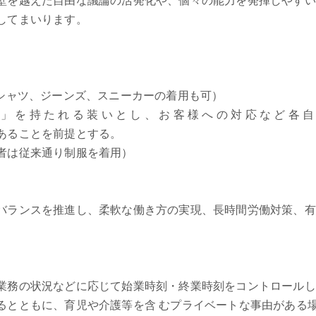
壁を越えた自由な議論の活発化や、個々の能力を発揮しやすい
してまいります。
 シャツ、ジーンズ、スニーカーの着用も可）
 」 を 持 た れ る 装 い と し 、 お 客 様 へ の 対 応 な ど 各 自
あることを前提とする。
者は従来通り制服を着用）
バランスを推進し、柔軟な働き方の実現、長時間労働対策、有
業務の状況などに応じて始業時刻・終業時刻をコントロールし
るとともに、育児や介護等を含 むプライベートな事由がある