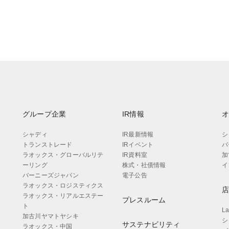
グループ企業
IR情報
シャディ
IR最新情報
シ
トランストレード
IRイベント
バ
ラオックス・グローバルリテ
IR資料室
加
ーリング
株式・社債情報
イ
バーニーズジャパン
電子公告
ラオックス・ロジスティクス
ラオックス・リアルエステー
プレスルーム
ト
L
加古川ヤマトヤシキ
シ
サステナビリティ
ラオックス・中国