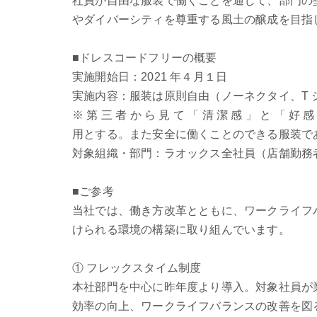
社員が自由な服装で働くことを通じて、部門の
やダイバーシティを尊重する風土の醸成を目指
■ドレスコードフリーの概要
実施開始日：2021 年４月１日
実施内容：服装は原則自由（ノーネクタイ、T
※ 第 三 者 か ら 見 て 「 清 潔 感 」 と 「 好 感
用とする。また安全に働くことのできる服装で
対象組織・部門：ラオックス全社員（店舗勤務
■ご参考
当社では、働き方改革とともに、ワークライフ
けられる環境の構築に取り組んでいます。
① フレックスタイム制度
本社部門を中心に昨年度より導入。対象社員が
効率の向上、ワークライフバランスの改善を図