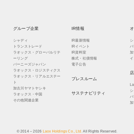
グループ企業
IR情報
シャディ
IR最新情報
シ
トランストレード
IRイベント
バ
ラオックス・グローバルリテ
IR資料室
加
ーリング
株式・社債情報
イ
バーニーズジャパン
電子公告
ラオックス・ロジスティクス
ラオックス・リアルエステー
プレスルーム
ト
L
加古川ヤマトヤシキ
シ
サステナビリティ
ラオックス・中国
バ
その他関連企業
加
© 2014 – 2026
Laox Holdings Co., Ltd.
All Rights Reserved.