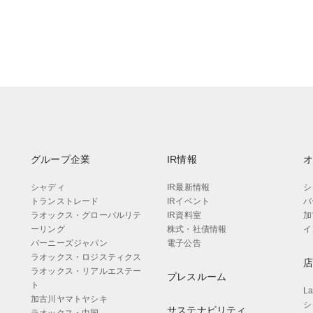
グループ企業
IR情報
シャディ
IR最新情報
シ
トランストレード
IRイベント
バ
ラオックス・グローバルリテ
IR資料室
加
ーリング
株式・社債情報
イ
バーニーズジャパン
電子公告
ラオックス・ロジスティクス
ラオックス・リアルエステー
プレスルーム
ト
L
加古川ヤマトヤシキ
シ
サステナビリティ