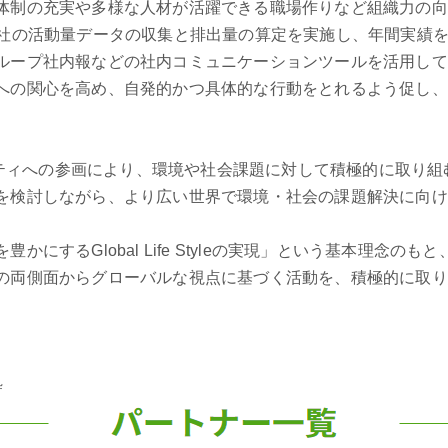
体制の充実や多様な人材が活躍できる職場作りなど組織力の向
自社の活動量データの収集と排出量の算定を実施し、年間実績
ループ社内報などの社内コミュニケーションツールを活用して
への関心を高め、自発的かつ具体的な行動をとれるよう促し、
。
s」コミュニティへの参画により、環境や社会課題に対して積極的に
を検討しながら、より広い世界で環境・社会の課題解決に向け
にするGlobal Life Styleの実現」という基本理念
の両側面からグローバルな視点に基づく活動を、積極的に取
粋