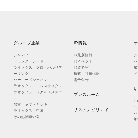
グループ企業
IR情報
シャディ
IR最新情報
シ
トランストレード
IRイベント
バ
ラオックス・グローバルリテ
IR資料室
加
ーリング
株式・社債情報
イ
バーニーズジャパン
電子公告
ラオックス・ロジスティクス
ラオックス・リアルエステー
プレスルーム
ト
L
加古川ヤマトヤシキ
シ
サステナビリティ
ラオックス・中国
バ
その他関連企業
加