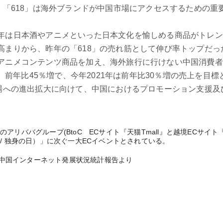
、「618」は海外ブランドが中国市場にアクセスするための
年は日本酒やアニメといった日本文化を愉しめる商品がトレン
高まりから、昨年の「618」の売れ筋として伸び率トップだ
アニメコンテンツ商品を加え、海外旅行に行けない中国消費
は、前年比45％増で、今年2021年は前年比30％増の売上を
市場への進出拡大に向けて、中国におけるプロモーション支援
ババグループ(BtoC ECサイト『天猫Tmall』と越境ECサイト『天猫国
/ 独身の日）」に次ぐ一大ECイベントとされている。
回中国インターネット発展状況統計報告より