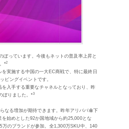
人にのぼっています。今後もネットの普及率上昇と
2
。*
ールを実施する中国の一大EC商戦で、特に最終日
ョッピングイベントです。
品を入手する重要なチャネルとなっており、昨
3
にのぼりました。*
らなる増加が期待できます。昨年アリババ傘下
始めとした92か国地域から約25,000とな
のブランドが参加。全1,300万SKU中、140