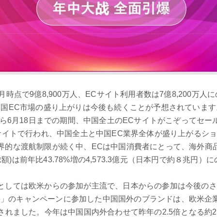
時点で9億8,900万人、ECサイト利用者数は7億8,200万
国EC市場の盛り上がりは今後も続くことが予想されています
から6月18日までの期間、中国全土のECサイトがこぞってセ
サイトで行われ、中国全土と中国EC業界全体が盛り上がるシ
界的な渡航制限が続く中、ECは中国消費者にとって、海外商
総額)は前年比43.78%増の4,573.3億元（日本円で約８兆円）
としては欧米からの参加が主流で、日本からの参加は今後のさ
18」のキャンペーンに参加した中国国外のブランドは、欧米企業を
れました。今年は中国国内外合わせて昨年の2.5倍となる約25万