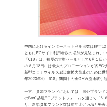
中国におけるインターネット利用者数は昨年12月
ともにECサイト利用者数の増加が見込まれ、中
「618」は、初夏の大型セールとして6月１日
の６月18日には最大のプロモーションが各EC
新型コロナウイルス感染症拡大防止のために世
年2020年の「618」期間中の全GMV(流通取引
一方、参加ブランドにおいては、国外ブランド
のBtoC越境ECプラットフォームを通じて「6
り、新規参加ブランド数は前年比64%増と発表さ