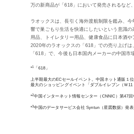
万の新商品が「618」において発売されるなど
ラオックスは、長引く海外渡航制限を鑑み、今
響で巣ごもり生活を快適にしたいという意識の
用品、トイレタリー用品、健康食品に日本酒や
2020年のラオックスの「618」での売り上げ
「618」で、今後も日本国内メーカーの中国
1
*
「618」
上半期最大のECセールイベント。中国ネット通販１位のアリ
最大のショッピングイベント「ダブルイレブン（Ｗ11 
2
*
中国インターネット情報センター（CNNIC）第47
3
*
中国のデータサービス会社 Syntun（星図数据）発表